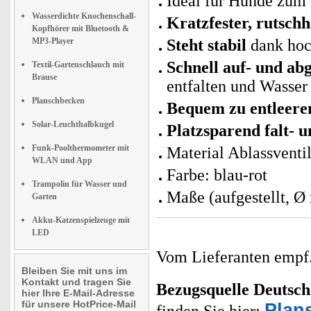
Ideal für Hunde zum
Wasserdichte Knochenschall-
Kratzfester, rutsc
Kopfhörer mit Bluetooth &
MP3-Player
Steht stabil
dank hoch
Schnell auf- und ab
Textil-Gartenschlauch mit
Brause
entfalten und Wasser
Planschbecken
Bequem zu entleere
Solar-Leuchthalbkugel
Platzsparend falt- 
Funk-Poolthermometer mit
Material Ablassventi
WLAN und App
Farbe: blau-rot
Trampolin für Wasser und
Maße (aufgestellt, Ø
Garten
Akku-Katzenspielzeuge mit
LED
Vom Lieferanten emp
Bleiben Sie mit uns im
Kontakt und tragen Sie
Bezugsquelle
Deutsch
hier Ihre E-Mail-Adresse
für unsere HotPrice-Mail
Plan
finden Sie hier: