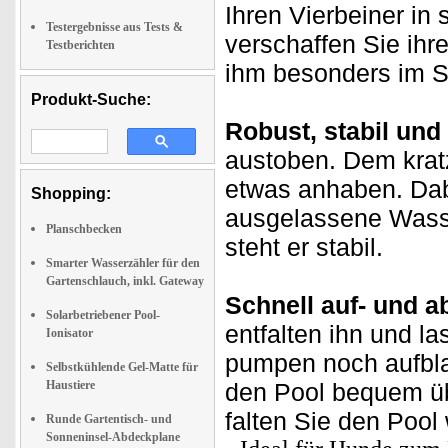
Ihren Vierbeiner in
Testergebnisse aus Tests &
verschaffen Sie ihr
Testberichten
ihm besonders im S
Produkt-Suche:
Robust, stabil und 
austoben. Dem krat
etwas anhaben. Dabe
Shopping:
ausgelassene Wasse
Planschbecken
steht er stabil.
Smarter Wasserzähler für den
Gartenschlauch, inkl. Gateway
Schnell auf- und a
Solarbetriebener Pool-
entfalten ihn und 
Ionisator
pumpen noch aufbla
Selbstkühlende Gel-Matte für
Haustiere
den Pool bequem üb
falten Sie den Poo
Runde Gartentisch- und
Sonneninsel-Abdeckplane