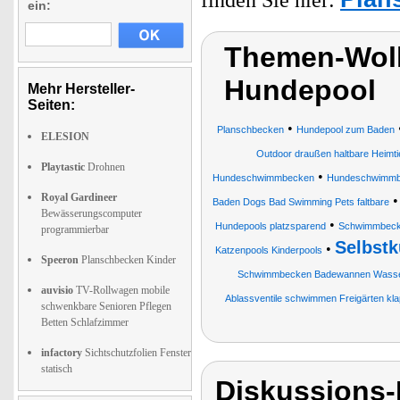
ein:
Themen-Wolk
Hundepool
Mehr Hersteller-
Seiten:
•
Planschbecken
Hundepool zum Baden
ELESION
Outdoor draußen haltbare Heimti
Playtastic
Drohnen
•
Hundeschwimmbecken
Hundeschwimmb
Royal Gardineer
Baden Dogs Bad Swimming Pets faltbare
Bewässerungscomputer
•
Hundepools platzsparend
Schwimmbec
programmierbar
Selbstk
•
Katzenpools Kinderpools
Speeron
Planschbecken Kinder
Schwimmbecken Badewannen Wasser
auvisio
TV-Rollwagen mobile
Ablassventile schwimmen Freigärten kl
schwenkbare Senioren Pflegen
Betten Schlafzimmer
infactory
Sichtschutzfolien Fenster
statisch
Diskussions