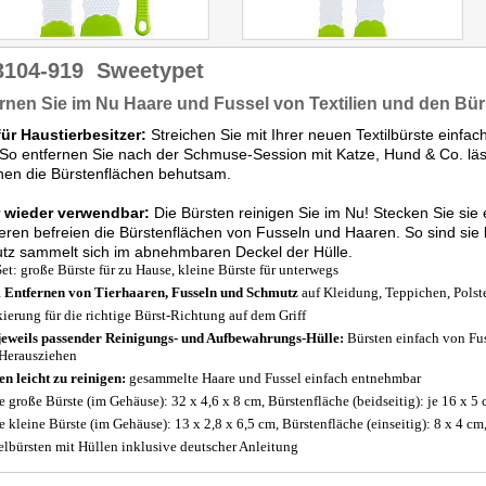
3104-919
Sweetypet
rnen Sie im Nu Haare und Fussel von Textilien und den Bür
für Haustierbesitzer:
Streichen Sie mit Ihrer neuen Textilbürste einfa
So entfernen Sie nach der Schmuse-Session mit Katze, Hund & Co. lä
nen die Bürstenflächen behutsam.
 wieder verwendbar:
Die Bürsten reinigen Sie im Nu! Stecken Sie sie 
eren befreien die Bürstenflächen von Fusseln und Haaren. So sind s
tz sammelt sich im abnehmbaren Deckel der Hülle.
Set: große Bürste für zu Hause, kleine Bürste für unterwegs
Entfernen von Tierhaaren, Fusseln und Schmutz
auf Kleidung, Teppichen, Polst
ierung für die richtige Bürst-Richtung auf dem Griff
jeweils passender Reinigungs- und Aufbewahrungs-Hülle:
Bürsten einfach von Fu
Herausziehen
en leicht zu reinigen:
gesammelte Haare und Fussel einfach entnehmbar
 große Bürste (im Gehäuse): 32 x 4,6 x 8 cm, Bürstenfläche (beidseitig): je 16 x 5
 kleine Bürste (im Gehäuse): 13 x 2,8 x 6,5 cm, Bürstenfläche (einseitig): 8 x 4 cm
elbürsten mit Hüllen inklusive deutscher Anleitung