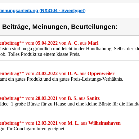
ienungsanleitung (NX3104 - Sweetypet)
) Beiträge, Meinungen, Beurteilungen:
nbeitrag
** vom
05.04.2022
von
A. C.
aus
Marl
rsten sind mega gründlich und leicht in der Handhabung. Selbst der kle
Job. Tolles Produkt zu einem klasse Preis.
nbeitrag
** vom
23.03.2022
von
D. A.
aus
Oppenweiler
amt ein gutes Produkt und ein gutes Preis-Leistungs-Verhältnis.
nbeitrag
** vom
28.03.2021
von
B. S.
aus
Sanitz
Idee. 1 große Bürste für zu Hause und eine kleine Bürste für die Hand
nbeitrag
** vom
12.03.2021
von
M. L.
aus
Wilhelmshaven
ut für Couchgarnituren geeignet