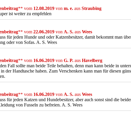
nbeitrag
** vom
12.08.2019
von
m. e.
aus
Straubing
uper ist weiter zu empfehlen
nbeitrag
** vom
22.06.2019
von
A. S.
aus
Wees
ss für jeden Hunde und oder Katzenbesitzer, damit bekommt man über
ng oder von Sofas. A. S. Wees
nbeitrag
** vom
16.06.2019
von
G. P.
aus
Havelberg
den Fall sollte man beide Teile behalten, denn man kann beide in unte
in der Handtasche haben. Zum Verschenken kann man für diesen günst
len.
nbeitrag
** vom
16.06.2019
von
A. S.
aus
Wees
ss für jeden Katzen und Hundebesitzer, aber auch sonst sind die beid
leidung von Fusseln zu befreien. A. S. Wees