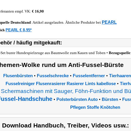
eferanten empf. VK:
€ 16,90
PEARL
quelle
Deutschland
: Artikel ausgelaufen. Ähnliche Produkte bei
PEARL € 8,95*
eich
ehör / häufig mitgekauft:
-Set bunte Hundespielzeuge aus Baumwolle zum Kauen und Toben •
Bezugsquelle
hemen-Wolke rund um Anti-Fussel-Bürste
•
•
•
Flusenbürsten
Fusselschrecke
Fusselentferner
Tierhaaren
•
Fusselreiniger Flusenrasierer Rasierer Lints kabellose
Tierh
Schermaschinen mit Sauger, Föhn-Funktion und Bü
Fussel-Handschuhe
•
•
•
Polsterbürsten Auto
Bürsten
Fuss
Pflegen Stoffe Knötchen
) Download Handbuch, Treiber, Videos usw.: