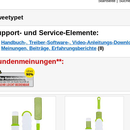
Startseite
| Suche
eetypet
pport- und Service-Elemente:
Handbuch-, Treiber-Software-, Video-Anleitungs-Downl
Meinungen, Beiträge, Erfahrungsberichte
(8)
undenmeinungen**: