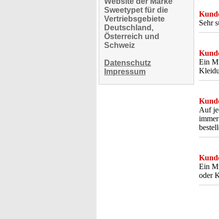
Website der Marke
Sweetypet für die
Kunde
Vertriebsgebiete
Sehr s
Deutschland,
Österreich und
Schweiz
Kunde
Ein Mu
Datenschutz
Kleidu
Impressum
Kunde
Auf je
immer 
bestel
Kunde
Ein Mu
oder K