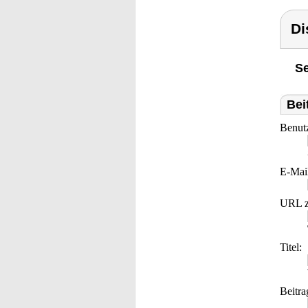
Di
Se
Bei
Benut
E-Mai
URL z
Titel:
Beitra