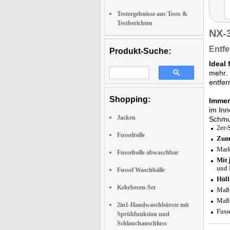
Testergebnisse aus Tests &
Testberichten
NX-
Entfe
Produkt-Suche:
Ideal 
mehr. 
entfer
Shopping:
Immer
im Inn
Jacken
Schmu
2er-
Fusselrolle
Zum 
Mark
Fusselrolle abwaschbar
Mit 
und 
Fussel Waschbälle
Hüll
Kehrbesen-Set
Maße
Maße
2in1-Handwaschbürste mit
Fuss
Sprühfunktion und
Schlauchanschluss