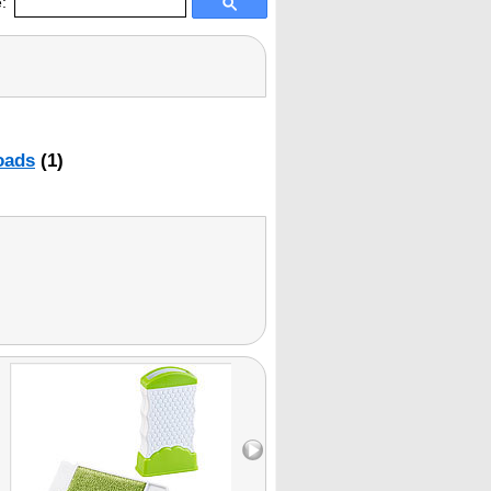
:
oads
(1)