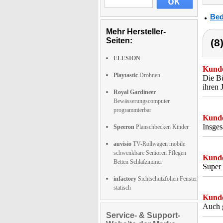
Bed
Mehr Hersteller-
Seiten:
(8
ELESION
Kunde
Playtastic
Drohnen
Die Bü
ihren 
Royal Gardineer
Bewässerungscomputer
programmierbar
Kunde
Insges
Speeron
Planschbecken Kinder
auvisio
TV-Rollwagen mobile
schwenkbare Senioren Pflegen
Kunde
Betten Schlafzimmer
Super 
infactory
Sichtschutzfolien Fenster
statisch
Kunde
Auch g
Service- & Support-