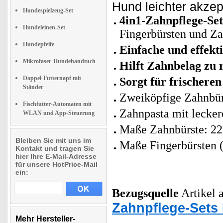
Hund leichter akzept
Hundespielzeug-Set
4in1-Zahnpflege-Se
Hundeleinen-Set
Fingerbürsten und Z
Hundepfeife
Einfache und effekt
Mikrofaser-Hundehandtuch
Hilft Zahnbelag zu 
Doppel-Futternapf mit
Sorgt für frischere
Ständer
Zweiköpfige Zahnbürs
Fischfutter-Automaten mit
Zahnpasta mit lecke
WLAN und App-Steuerung
Maße Zahnbürste: 22,
Bleiben Sie mit uns im
Maße Fingerbürsten (
Kontakt und tragen Sie
hier Ihre E-Mail-Adresse
für unsere HotPrice-Mail
ein:
Bezugsquelle
Artikel a
Zahnpflege-Sets
Mehr Hersteller-