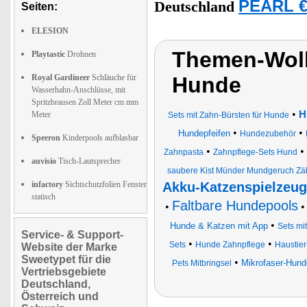
PEARL €
Deutschland
Seiten:
ELESION
Themen-Wolk
Playtastic
Drohnen
Royal Gardineer
Schläuche für
Hunde
Wasserhahn-Anschlüsse, mit
Spritzbrausen Zoll Meter cm mm
•
H
Meter
Sets mit Zahn-Bürsten für Hunde
•
•
Hundepfeifen
Hundezubehör
Speeron
Kinderpools aufblasbar
•
•
Zahnpasta
Zahnpflege-Sets Hund
auvisio
Tisch-Lautsprecher
saubere Kist Münder Mundgeruch Zä
infactory
Sichtschutzfolien Fenster
Akku-Katzenspielzeug
statisch
Faltbare Hundepools
•
•
Hunde & Katzen mit App
Sets mi
Service- & Support-
•
•
Sets
Hunde Zahnpflege
Haustier
Website der Marke
Sweetypet für die
•
Mikrofaser-Hund
Pets Mitbringsel
Vertriebsgebiete
Deutschland,
Österreich und