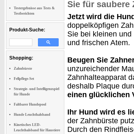
Sie für
saubere
Testergebnisse aus Tests &
Testberichten
Jetzt wird die Hun
doppelköpfigen Zah
Produkt-Suche:
Sie bei kleinen un
und frischen Atem.
Shopping:
Beugen Sie Zahne
unzureichender Mau
Zahnbürste
Zahnhalteapparat d
Fellpflege-Set
deshalb Plaque dur
Strategie- und Intelligenzspiel
einen glücklichen 
für Hunde
Faltbarer Hundepool
Ihr Hund wird es l
Hunde Leuchthalsband
der Zahnbürste putz
Kinetisches LED-
Durch den Rindflei
Leuchthalsband für Haustiere