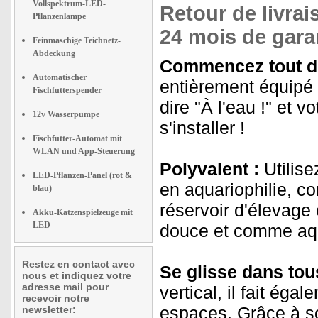
Vollspektrum-LED-
Retour de livrai
Pflanzenlampe
24 mois de garan
Feinmaschige Teichnetz-
Abdeckung
Commencez tout de
Automatischer
entièrement équipé e
Fischfutterspender
dire "À l'eau !" et
12v Wasserpumpe
s'installer !
Fischfutter-Automat mit
WLAN und App-Steuerung
Polyvalent :
Utilise
LED-Pflanzen-Panel (rot &
en aquariophilie, 
blau)
réservoir d'élevage 
Akku-Katzenspielzeuge mit
LED
douce et comme aqu
Restez en contact avec
Se glisse dans tous
nous et indiquez votre
adresse mail pour
vertical, il fait éga
recevoir notre
espaces. Grâce à s
newsletter: