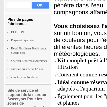
pénètre dans l'eau. 
compagnons affamés 
Plus de pages
fabricants:
Vous choisissez l
sur un bouton, vous
ELESION
de couleurs pour l'
Playtastic
Spielzeug
différentes heures 
Royal Gardineer
Bewässerung
météorologiques.
System Sets
Kit complet prêt à l
Speeron
Kinderpool Aufblasen
filtration
auvisio
Fernseher mit Akku
Convient comme
rés
infactory
Pool-Zubehör
Idéal comme réservo
adaptés à l'aquarium
Site de service et
support de la marque
Également pour les "p
Sweetypet Pour les
et plantes
zones de