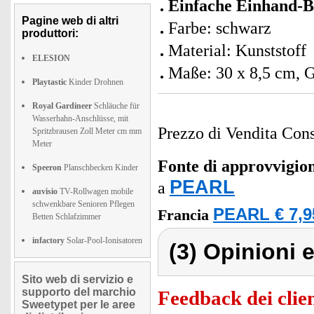
Einfache Einhand-
Pagine web di altri
Farbe: schwarz
produttori:
Material: Kunststoff
ELESION
Maße: 30 x 8,5 cm, G
Playtastic
Kinder Drohnen
Royal Gardineer
Schläuche für
Wasserhahn-Anschlüsse, mit
Prezzo di Vendita Cons
Spritzbrausen Zoll Meter cm mm
Meter
Fonte di approvvigi
Speeron
Planschbecken Kinder
PEARL
a
auvisio
TV-Rollwagen mobile
schwenkbare Senioren Pflegen
PEARL € 7,9
Francia
Betten Schlafzimmer
infactory
Solar-Pool-Ionisatoren
(3) Opinioni e
Sito web di servizio e
supporto del marchio
Feedback dei clien
Sweetypet per le aree