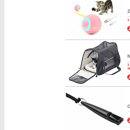
Z
1
N
1
s
C