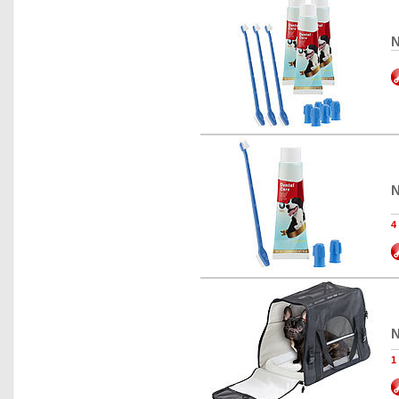
N
N
4
N
1