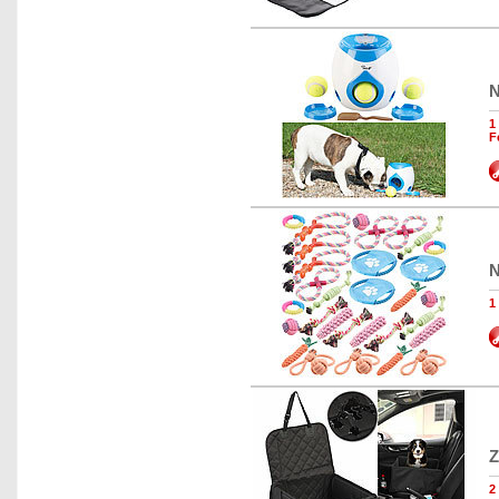
N
1
F
N
1
Z
2