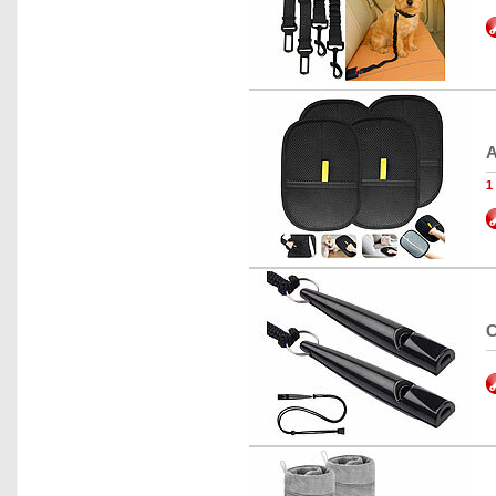
A
1
C