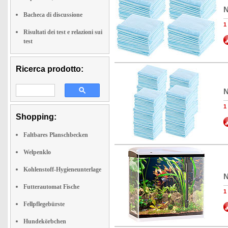
N
Bacheca di discussione
1
Risultati dei test e relazioni sui
test
Ricerca prodotto:
N
1
Shopping:
Faltbares Planschbecken
Welpenklo
Kohlenstoff-Hygieneunterlage
N
Futterautomat Fische
1
Fellpflegebürste
Hundekörbchen