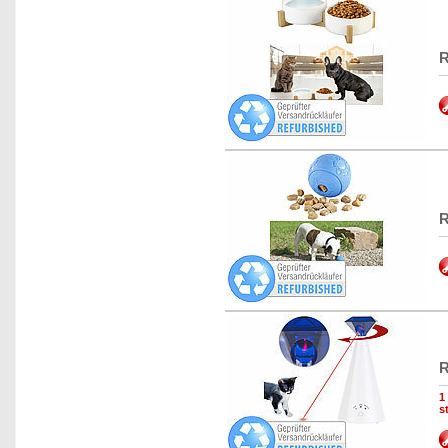
R
R
R
1
s