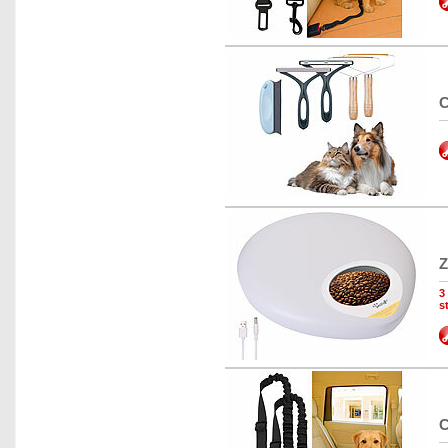
C
Z
3
s
C