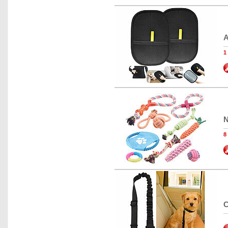
A
1
N
8
C