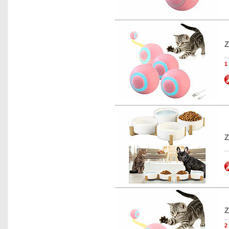
Z
1
Z
Z
2