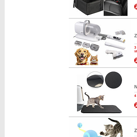
Z
3
s
N
4
Z