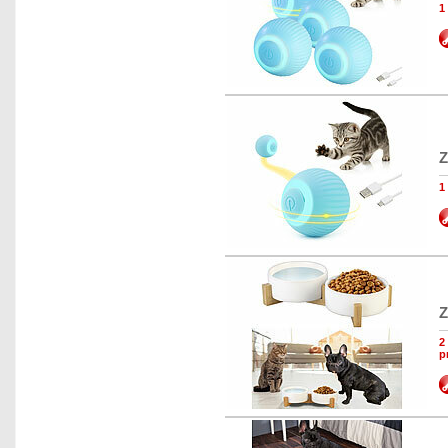
1
Z
1
Z
2
p