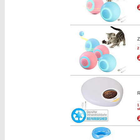
Z
2
R
1
s