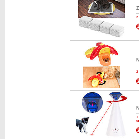
Z
2
N
3
N
1
s