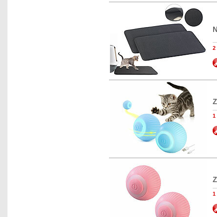
N
2
Z
1
Z
1