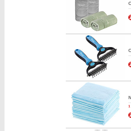
C
C
N
1