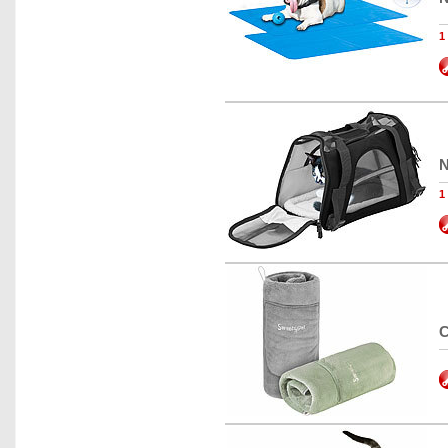
1
N
1
C