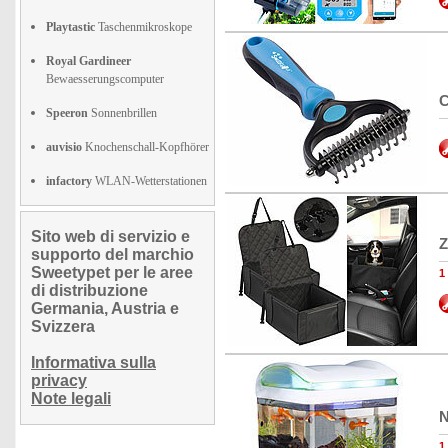
Playtastic
Taschenmikroskope
Royal Gardineer
Bewaesserungscomputer
C
Speeron
Sonnenbrillen
auvisio
Knochenschall-Kopfhörer
infactory
WLAN-Wetterstationen
Sito web di servizio e
Z
supporto del marchio
Sweetypet per le aree
1
di distribuzione
Germania, Austria e
Svizzera
Informativa sulla
privacy
Note legali
N
1