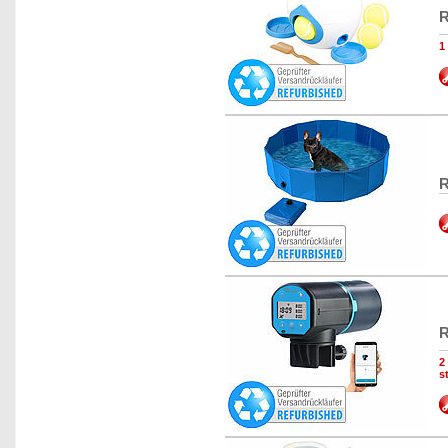
R
1
R
R
2
s