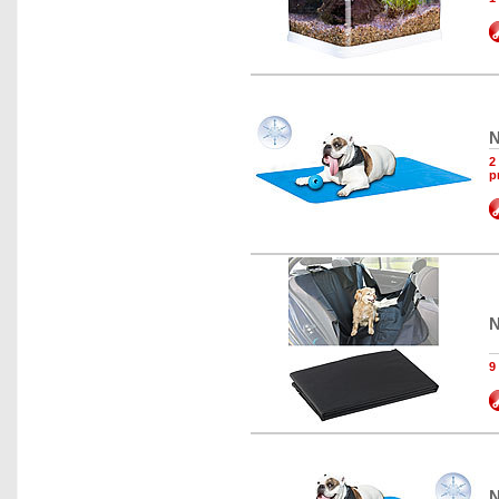
N
2
p
N
9
N