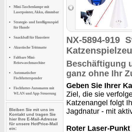
Mini-Taschenlampe mit
Laserpointer, Akku, dimmbar
Strategie- und Intelligenzspiel
für Hunde
NX-5894-919
S
Snackball für Haustiere
Akustische Trittmatte
Katzenspielzeu
Faltbare Mini-
Beschäftigung u
Reisewaschmaschine
ganz ohne Ihr Z
Automatischer
Fischfutterspender
Geben Sie Ihrer Kat
Fischfutter-Automaten mit
Ziel, die sie verfol
WLAN und App-Steuerung
Katzenangel folgt I
Jagdnatur - mit akt
Bleiben Sie mit uns im
Kontakt und tragen Sie
hier Ihre E-Mail-Adresse
für unsere HotPrice-Mail
Roter Laser-Punkt
ein: