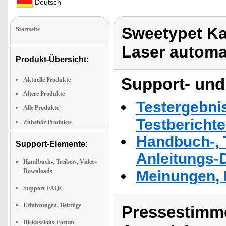
Deutsch
Sweetypet Ka
Startseite
Laser automa
Produkt-Übersicht:
Support- und
Aktuelle Produkte
Ältere Produkte
Testergebni
Alle Produkte
Testbericht
Zubehör Produkte
Handbuch-, T
Support-Elemente:
Anleitungs-
Handbuch-, Treiber-, Video-
Downloads
Meinungen, 
Support-FAQs
Erfahrungen, Beiträge
Pressestimme
Diskussions-Forum