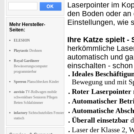
Laserpointer im Kop
den Boden oder an 
Einstellungen, wie 
Mehr Hersteller-
Seiten:
Ihre Katze spielt -
ELESION
herkömmliche Laserp
Playtastic
Drohnen
automatisch und gan
Royal Gardineer
einschalten - schon
Bewässerungscomputer
programmierbar
Ideales Beschäftigun
Bewegung und mit Sp
Speeron
Planschbecken Kinder
Roter Laserpointer 
auvisio
TV-Rollwagen mobile
schwenkbare Senioren Pflegen
Automatischer Betr
Betten Schlafzimmer
Automatische Absch
infactory
Sichtschutzfolien Fenster
statisch
Überall einsetzbar
d
Laser der Klasse 2, 