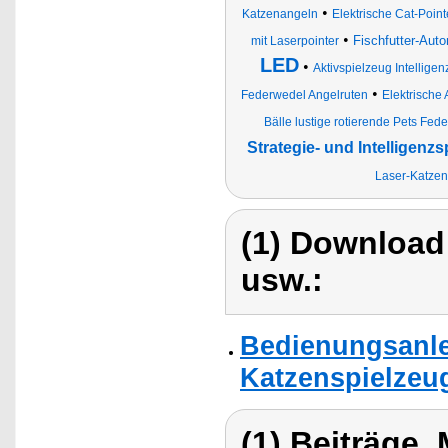
•
Katzenangeln
Elektrische Cat-Point
•
Fischfutter-Au
mit Laserpointer
LED
•
Aktivspielzeug Intellige
•
Federwedel Angelruten
Elektrische 
Bälle lustige rotierende Pets Fe
Strategie- und Intelligenz
Laser-Katzen
(1) Download
usw.:
Bedienungsanle
Katzenspielzeug
(1) Beiträge,