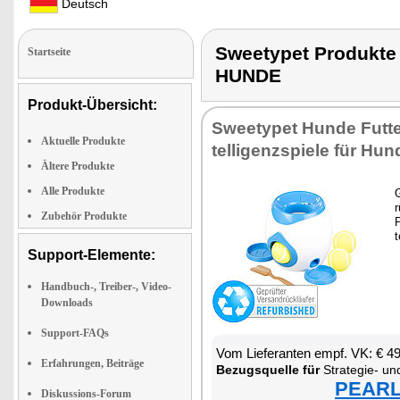
Deutsch
Sweetypet Produkt
Startseite
HUNDE
Produkt-Übersicht:
Sweety­pet Hun­de Fut­ter
Aktuelle Produkte
tel­li­genz­spie­le für Hun
Ältere Produkte
Alle Produkte
G
r
Zubehör Produkte
P
t
Support-Elemente:
Handbuch-, Treiber-, Video-
Downloads
Support-FAQs
Vom Lie­fe­ran­ten empf. VK: € 4
Erfahrungen, Beiträge
Be­zugs­quel­le für
Stra­te­gie- und In­te
PEARL 
Diskussions-Forum