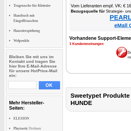
Vom Lie­fe­ran­ten empf. VK: € 1
Tragetasche für Kleintier
Be­zugs­quel­le für
Stra­te­gie- und In­te
Handtuch mit
PEARL 
Eingriffstaschen
eMall 
Haustierspielzeug
Vor­han­de­ne Sup­port-Ele­me
Welpenklo
3 Kun­den­mei­nun­gen
S
Bleiben Sie mit uns im
r
Kontakt und tragen Sie
hier Ihre E-Mail-Adresse
für unsere HotPrice-Mail
ein:
Sweetypet Produkt
HUNDE
Mehr Hersteller-
Seiten:
ELESION
Playtastic
Drohnen