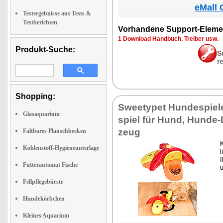
eMall 
Testergebnisse aus Tests &
Testberichten
Vor­han­de­ne Sup­port-Ele­me
1 Down­load Hand­buch, Trei­ber usw.
Produkt-Suche:
S
r
Shopping:
Sweety­pet Hun­de­spie­le, 
Glasaquarium
spiel für Hund, Hun­de-
zeug
Faltbares Planschbecken
K
Kohlenstoff-Hygieneunterlage
l
I
Futterautomat Fische
u
Fellpflegebürste
Hundekörbchen
Kleines Aquarium