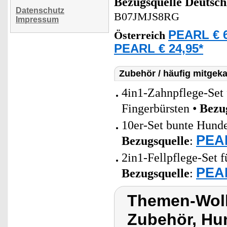
Bezugsquelle
Deutsch
Datenschutz
B07JMJS8RG
Impressum
PEARL € 6
Österreich
PEARL € 24,95*
Zubehör / häufig mitgeka
4in1-Zahnpflege-Set 
Fingerbürsten •
Bezu
10er-Set bunte Hund
PEAR
Bezugsquelle
:
2in1-Fellpflege-Set 
PEAR
Bezugsquelle
:
Themen-Wolk
Zubehör, Hu