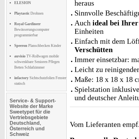
heraus
ELESION
Sinnvolle Beschäfti
Playtastic
Drohnen
Auch
ideal bei Ihre
Royal Gardineer
Bewässerungscomputer
Einheiten
programmierbar
Einfach mit dem Löff
Speeron
Planschbecken Kinder
Verschütten
auvisio
TV-Rollwagen mobile
Immer einsetzbar: m
schwenkbare Senioren Pflegen
Betten Schlafzimmer
Leicht zu reinigende
Maße: 18 x 18 x 18 
infactory
Sichtschutzfolien Fenster
statisch
Spielstation inklusiv
und deutscher Anleit
Service- & Support-
Website der Marke
Sweetypet für die
Vertriebsgebiete
Deutschland,
Vom Lieferanten emp
Österreich und
Schweiz