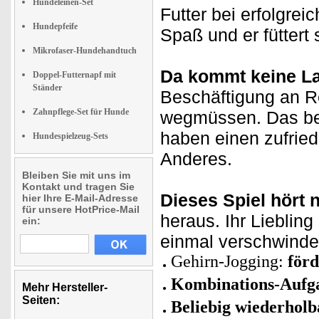
Hundeleinen-Set
Futter bei erfolgre
Hundepfeife
Spaß und er füttert
Mikrofaser-Hundehandtuch
Da kommt keine La
Doppel-Futternapf mit
Ständer
Beschäftigung an R
Zahnpflege-Set für Hunde
wegmüssen. Das beu
haben einen zufried
Hundespielzeug-Sets
Anderes.
Bleiben Sie mit uns im
Kontakt und tragen Sie
Dieses Spiel hört n
hier Ihre E-Mail-Adresse
für unsere HotPrice-Mail
heraus. Ihr Lieblin
ein:
einmal verschwindet
Gehirn-Jogging:
för
Kombinations-Aufg
Mehr Hersteller-
Seiten:
Beliebig wiederholb