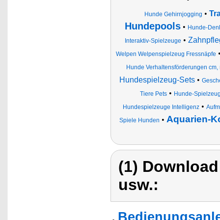
•
Tr
Hunde Gehirnjogging
Hundepools
•
Hunde-Denk
•
Zahnpfle
Interaktiv-Spielzeuge
Welpen Welpenspielzeug Fressnäpfe
Hunde Verhaltensförderungen cm,
Hundespielzeug-Sets
•
Gesch
•
Tiere Pets
Hunde-Spielzeu
•
Hundespielzeuge Intelligenz
Aufme
Aquarien-K
•
Spiele Hunden
(1) Download
usw.:
Bedienungsanlei