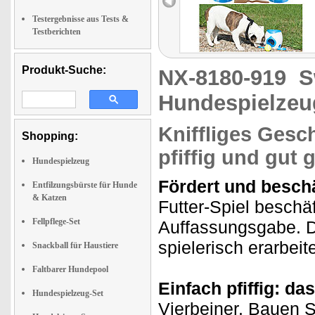
Testergebnisse aus Tests &
Testberichten
Produkt-Suche:
NX-8180-919
S
Hundespielzeug
Kniffliges Gesch
Shopping:
pfiffig und gut 
Hundespielzeug
Fördert und beschä
Entfilzungsbürste für Hunde
& Katzen
Futter-Spiel beschäf
Fellpflege-Set
Auffassungsgabe. D
spielerisch erarbeit
Snackball für Haustiere
Faltbarer Hundepool
Einfach pfiffig: da
Hundespielzeug-Set
Vierbeiner. Bauen S