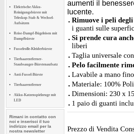
aumenti il benessere
Elektrische Akku-
lucente.
Reinigungsbürste mit
Teleskop-Stab & Wechsel-
Rimuove i peli degli 
Aufsätzen
i guanti sulle superfic
Reise-Dampf-Bügeleisen mit
Si prende cura anche
Dampfbürste
liberi
Fusselrolle-Kleiderbürste
Taglia universale con
Tierhaarentferner-
Pelo facilmente rimo
Staubsauger-Bürstenaufsatz
Lavabile a mano fino
Anti-Fussel-Bürste
Materiale: 100% Poli
Tierhaarentferner
Dimensioni: 230 x 15
Akku-Katzenspielzeuge mit
LED
1 paio di guanti inclu
Rimani in contatto con
noi e inserisci il tuo
indirizzo email per la
Prezzo di Vendita Cons
nostra newsletter