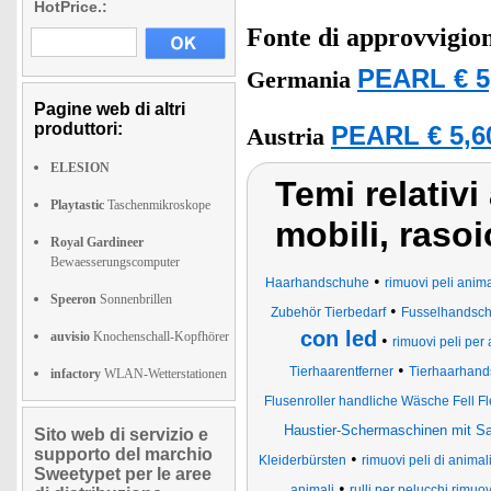
HotPrice.:
Fonte di approvvigi
PEARL € 5
Germania
Pagine web di altri
produttori:
PEARL € 5,6
Austria
ELESION
Temi relativi
Playtastic
Taschenmikroskope
mobili, rasoi
Royal Gardineer
Bewaesserungscomputer
•
Haarhandschuhe
rimuovi peli anima
Speeron
Sonnenbrillen
•
Zubehör Tierbedarf
Fusselhandsch
con led
auvisio
Knochenschall-Kopfhörer
•
rimuovi peli per 
•
Tierhaarentferner
Tierhaarhan
infactory
WLAN-Wetterstationen
Flusenroller handliche Wäsche Fell F
Haustier-Schermaschinen mit Sa
Sito web di servizio e
supporto del marchio
•
Kleiderbürsten
rimuovi peli di animal
Sweetypet per le aree
•
animali
rulli per pelucchi rimuov