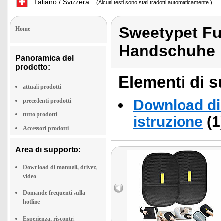
Italiano / Svizzera
(Alcuni testi sono stati tradotti automaticamente.)
Sweetypet Fu
Home
Handschuhe
Panoramica del
prodotto:
Elementi di s
attuali prodotti
Download di 
precedenti prodotti
tutto prodotti
istruzione
(1
Accessori prodotti
Area di supporto:
Download di manuali, driver,
video
Domande frequenti sulla
hotline
Esperienza, riscontri