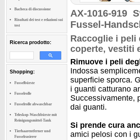
Bacheca di discussione
AX-1016-919
S
Risultati dei test e relazioni sui
Fussel-Hands
test
Raccoglie i peli 
Ricerca prodotto:
coperte, vestiti 
Rimuove i peli degl
Indossa semplicemen
Shopping:
superficie sporca. Gr
Fusselbürste
i guanti catturano an
Fusselrolle
Successivamente, pu
Fusselrolle abwaschbar
dai guanti.
Teleskop-Waschbürste mit
Reinigungsmittel-Tank
Si prende cura anch
Tierhaarentferner und
amici pelosi con i gu
Fusselrasierer