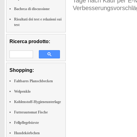
Tage nach Kauf per E-M
Verbesserungsvorschläg
Bacheca di discussione
Risultati dei test e relazioni sui
test
Ricerca prodotto:
Shopping:
Faltbares Planschbecken
Welpenklo
Kohlenstoff-Hygieneunterlage
Futterautomat Fische
Fellpflegebürste
Hundekörbchen