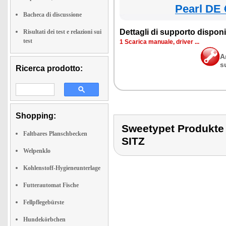
Pearl DE 
Bacheca di discussione
Dettagli di supporto disponib
Risultati dei test e relazioni sui
test
1 Scarica manuale, driver ...
A
s
Ricerca prodotto:
Shopping:
Sweetypet Produk
Faltbares Planschbecken
SITZ
Welpenklo
Kohlenstoff-Hygieneunterlage
Futterautomat Fische
Fellpflegebürste
Hundekörbchen