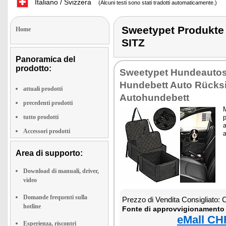
Italiano / Svizzera
(Alcuni testi sono stati tradotti automaticamente.)
Sweetypet Produk
Home
SITZ
Panoramica del
prodotto:
Sweetypet Hundeautosi
Hundebett Auto Rücksi
attuali prodotti
Autohundebett
precedenti prodotti
M
tutto prodotti
p
Accessori prodotti
Area di supporto:
Download di manuali, driver,
video
Domande frequenti sulla
Prezzo di Vendita Consigliato:
hotline
Fonte di approvvigionamento 
eMall CH
Esperienza, riscontri