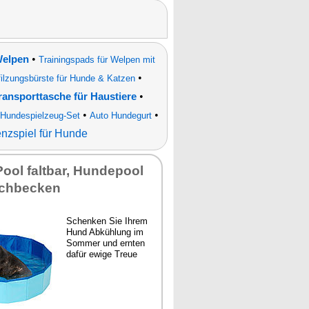
•
Welpen
Trainingspads für Welpen mit
•
filzungsbürste für Hunde & Katzen
•
ransporttasche für Haustiere
•
•
Hundespielzeug-Set
Auto Hundegurt
genzspiel für Hunde
ool falt­bar, Hun­de­pool
ch­be­cken
Schen­ken Sie Ih­rem
Hund Ab­küh­lung im
Som­mer und ern­ten
da­für ewi­ge Treue