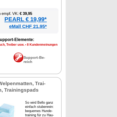
en empf. VK:
€ 39,95
PEARL € 19,99*
eMall CHF 21.95*
up­port-Ele­men­te:
ch, Trei­ber usw.
•
8 Kun­den­mei­nun­gen
Sup­port-Be­
reich
el­pen­mat­ten, Trai­
n, Trai­nings­pads
So wird Bel­lo ganz
ein­fach stu­ben­rein:
be­que­mes Hun­de­
trai­ning für zu Hau­