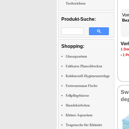
Testberichten
Vom
Produkt-Suche:
Be­
Vor­
Shopping:
1 Dow
•
1 P
Glasaquarium
Faltbares Planschbecken
Kohlenstoff-Hygieneunterlage
Futterautomat Fische
Swe
Fellpflegebürste
de­
Hundekörbchen
Kleines Aquarium
Tragetasche für Kleintier