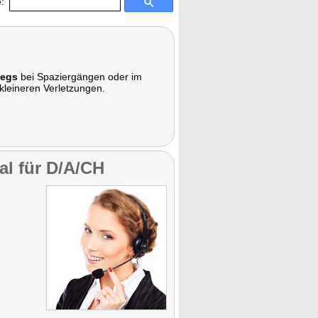
:
wegs
bei Spaziergängen oder im
 kleineren Verletzungen.
al für D/A/CH