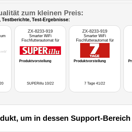
alität zum kleinen Preis:
Testberichte, Test-Ergebnisse:
ZX-8233-919
ZX-8233-919
ium
Smarter WiFi
Smarter WiFi
Fischfutterautomat für
Fischfutterautomat für
Aquarium
Aquarium
Produktvorstellung
Produktvorstellung
Pr
/20
SUPERillu 10/22
7 Tage 41/22
odukt, um in dessen Support-Bereich