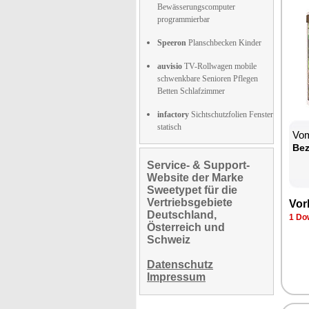
Bewässerungscomputer
programmierbar
Speeron
Planschbecken Kinder
auvisio
TV-Rollwagen mobile
schwenkbare Senioren Pflegen
Betten Schlafzimmer
infactory
Sichtschutzfolien Fenster
statisch
Vom
Be­
Service- & Support-
Website der Marke
Sweetypet für die
Vertriebsgebiete
Vor­
Deutschland,
1 Dow
Österreich und
Schweiz
Datenschutz
Impressum