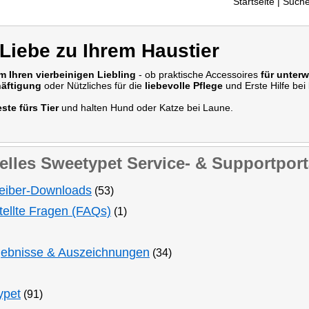
Startseite
| Suche
Liebe zu Ihrem Haustier
m Ihren vierbeinigen Liebling
- ob praktische Accessoires
für unter
häftigung
oder Nützliches für die
liebevolle Pflege
und Erste Hilfe bei
ste fürs Tier
und halten Hund oder Katze bei Laune.
elles Sweetypet Service- & Supportport
eiber-Downloads
(53)
tellte Fragen (FAQs)
(1)
gebnisse & Auszeichnungen
(34)
ypet
(91)