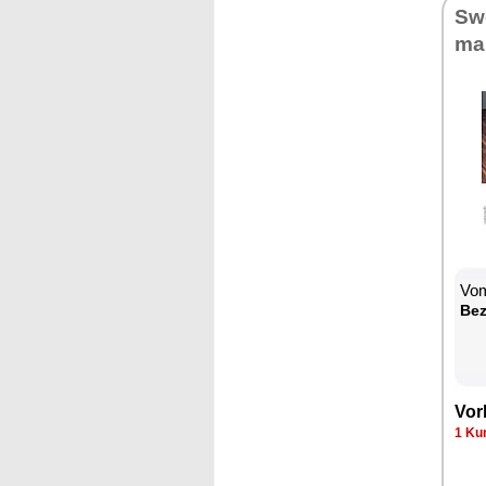
Swe
mal
Vom
Be­
Vor­
1 Kun