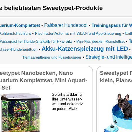
e beliebtesten Sweetypet-Produkte
•
Faltbarer Hundepool
•
uarium-Komplettset
Trainingspads für 
•
•
Kohlenstoffschicht
Fischfutter-Automat mit WLAN und App-Steuerung
Ent
•
•
T
Wasserdichter Hunde-Sitzkorb für Pkw-Sitz
Mini-Fischbecken-Komplettset
Akku-Katzenspielzeug mit LED
•
•
ofaser-Hundehandtuch
•
Strategie- und Intelli
Tierhaarentferner und Fusselrasierer
ety­pet Na­no­be­cken, Na­no
Sweety­pet P
a­ri­um Kom­plett­set, Mi­ni Aqua­ri­
klein, Plans
 Set
So­fort start­klar für
Ih­re Un­ter­was­ser­
welt und de­ko­ra­tiv
an je­dem Platz