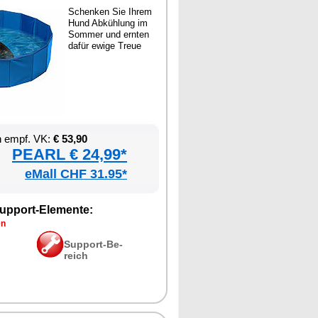
Schen­ken Sie Ih­rem
Hund Ab­küh­lung im
Som­mer und ern­ten
da­für ewi­ge Treue
en empf. VK:
€ 53,90
PEARL € 24,99*
eMall CHF 31.95*
up­port-Ele­men­te:
en
Sup­port-Be­
reich