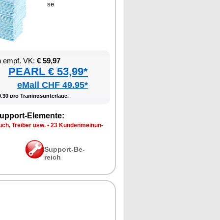
se
en empf. VK:
€ 59,97
PEARL € 53,99*
eMall CHF 49.95*
,30 pro Tra­nings­un­ter­la­ge.
up­port-Ele­men­te:
ch, Trei­ber usw.
•
23 Kun­den­mei­nun­
Sup­port-Be­
reich