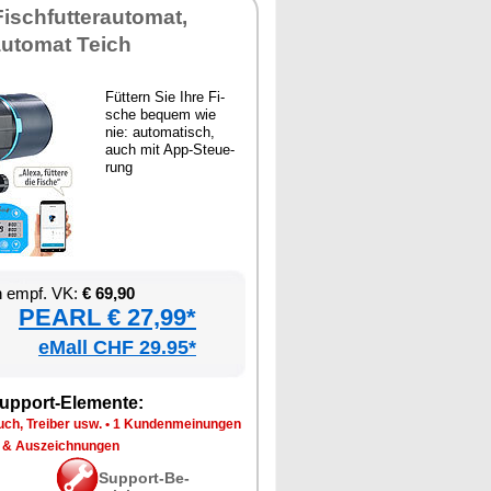
sch­fut­ter­au­to­mat,
­au­to­mat Teich
Füt­tern Sie Ih­re Fi­
sche be­quem wie
nie: au­to­ma­tisch,
auch mit App-Steue­
rung
en empf. VK:
€ 69,90
PEARL € 27,99*
eMall CHF 29.95*
up­port-Ele­men­te:
ch, Trei­ber usw.
•
1 Kun­den­mei­nun­gen
 & Aus­zeich­nun­gen
Sup­port-Be­