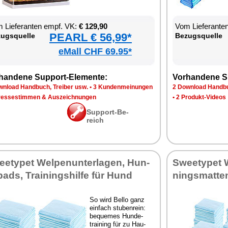
 Lie­fe­ran­ten empf. VK:
€ 129,90
Vom Lie­fe­ran­t
PEARL € 56,99*
zugs­quel­le
Be­zugs­quel­le
eMall CHF 69.95*
han­de­ne Sup­port-Ele­men­te:
Vor­han­de­ne S
n­load Hand­buch, Trei­ber usw.
•
3 Kun­den­mei­nun­gen
2 Down­load Hand­bu
res­se­stim­men & Aus­zeich­nun­gen
•
2 Pro­dukt-Vi­de­os
Sup­port-Be­
reich
ety­pet Wel­pen­un­ter­la­gen, Hun­
Sweety­pet W
pads, Trai­nings­hil­fe für Hund
nings­mat­te
So wird Bel­lo ganz
ein­fach stu­ben­rein:
be­que­mes Hun­de­
trai­ning für zu Hau­