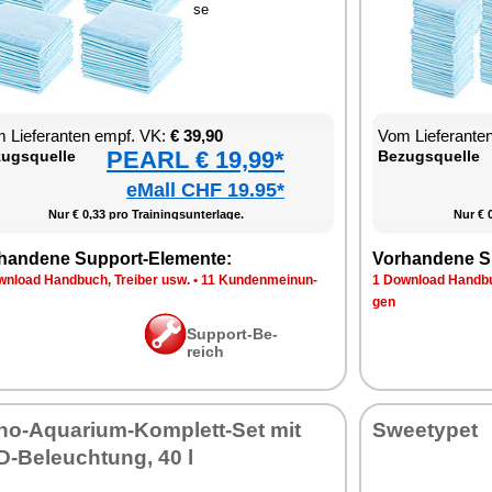
se
 Lie­fe­ran­ten empf. VK:
€ 39,90
Vom Lie­fe­ran­t
PEARL € 19,99*
zugs­quel­le
Be­zugs­quel­le
eMall CHF 19.95*
Nur € 0,33 pro Trai­nings­un­ter­la­ge.
Nur € 0
han­de­ne Sup­port-Ele­men­te:
Vor­han­de­ne S
n­load Hand­buch, Trei­ber usw.
•
11 Kun­den­mei­nun­
1 Down­load Hand­bu
gen
Sup­port-Be­
reich
no-Aqua­ri­um-Kom­plett-Set mit
Sweety­pet
-Be­leuch­tung, 40 l