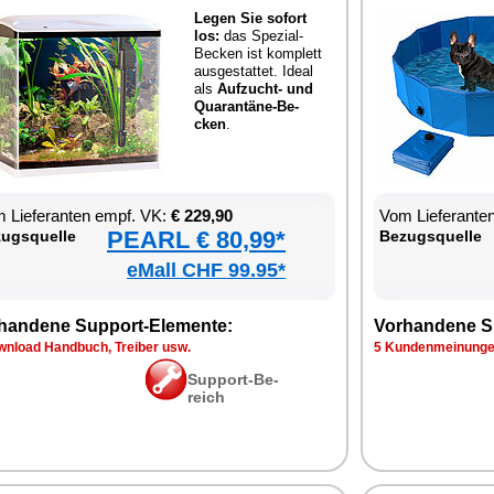
Le­gen Sie so­fort
los:
das Spe­zi­al-
Be­cken ist kom­plett
aus­ge­stat­tet. Ide­al
als
Auf­zucht- und
Qua­ran­tä­ne-Be­
cken
.
 Lie­fe­ran­ten empf. VK:
€ 229,90
Vom Lie­fe­ran­t
PEARL € 80,99*
zugs­quel­le
Be­zugs­quel­le
eMall CHF 99.95*
han­de­ne Sup­port-Ele­men­te:
Vor­han­de­ne S
n­load Hand­buch, Trei­ber usw.
5 Kun­den­mei­nun­g
Sup­port-Be­
reich