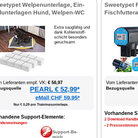
ety­pet Wel­pen­un­ter­la­ge, Ein­
Sweety­pet Fi
­un­ter­la­gen Hund, Wel­pen-WC
Fisch­fut­ter
Ex­tra saug­fä­hig und
dank Koh­len­stoff­
schicht be­son­ders
ge­ruchs­arm
 Lie­fe­ran­ten empf. VK:
€ 56,97
Vom Lie­fe­ran­t
PEARL € 52,99*
zugs­quel­le
Be­zugs­quel­le
eMall CHF 59.95*
Nur € 0,29 pro Trai­nings­un­ter­la­ge.
Vor­han­de­ne S
han­de­ne Sup­port-Ele­men­te:
2 Down­load Hand­bu
­den­mei­nun­gen
•
2 Pres­se­stim­men
Sup­port-Be­
reich