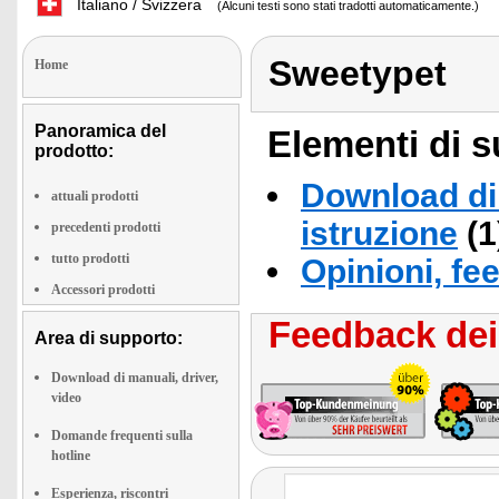
Italiano / Svizzera
(Alcuni testi sono stati tradotti automaticamente.)
Sweetypet
Home
Panoramica del
Elementi di s
prodotto:
Download di 
attuali prodotti
istruzione
(1
precedenti prodotti
tutto prodotti
Opinioni, fe
Accessori prodotti
Feedback dei 
Area di supporto:
Download di manuali, driver,
video
Domande frequenti sulla
hotline
Esperienza, riscontri