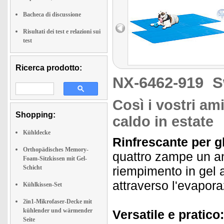
Bacheca di discussione
Risultati dei test e relazioni sui
test
Ricerca prodotto:
NX-6462-919
S
Così i vostri am
Shopping:
caldo in estate
Kühldecke
Rinfrescante per gl
Orthopädisches Memory-
quattro zampe un ang
Foam-Sitzkissen mit Gel-
Schicht
riempimento in gel a
attraverso l'evapora
Kühlkissen-Set
2in1-Mikrofaser-Decke mit
kühlender und wärmender
Versatile e pratico:
Seite