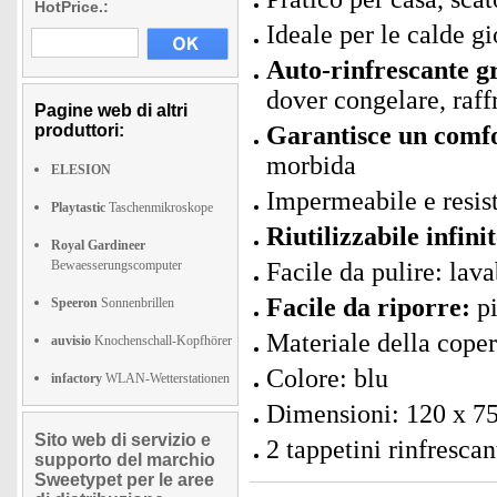
HotPrice.:
Ideale per le calde gi
Auto-rinfrescante gr
dover congelare, raf
Pagine web di altri
produttori:
Garantisce un comfo
morbida
ELESION
Impermeabile e resist
Playtastic
Taschenmikroskope
Riutilizzabile infinit
Royal Gardineer
Bewaesserungscomputer
Facile da pulire: lava
Facile da riporre:
pi
Speeron
Sonnenbrillen
Materiale della cop
auvisio
Knochenschall-Kopfhörer
Colore: blu
infactory
WLAN-Wetterstationen
Dimensioni: 120 x 75
Sito web di servizio e
2 tappetini rinfrescan
supporto del marchio
Sweetypet per le aree