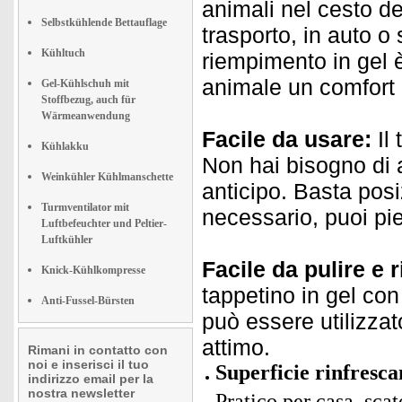
animali nel cesto de
Selbstkühlende Bettauflage
trasporto, in auto 
Kühltuch
riempimento in gel è
animale un comfort 
Gel-Kühlschuh mit
Stoffbezug, auch für
Wärmeanwendung
Facile da usare:
Il 
Kühlakku
Non hai bisogno di a
Weinkühler Kühlmanschette
anticipo. Basta pos
Turmventilator mit
necessario, puoi pie
Luftbefeuchter und Peltier-
Luftkühler
Facile da pulire e r
Knick-Kühlkompresse
tappetino in gel con
Anti-Fussel-Bürsten
può essere utilizzat
attimo.
Rimani in contatto con
noi e inserisci il tuo
Superficie rinfrescan
indirizzo email per la
nostra newsletter
Pratico per casa, scat