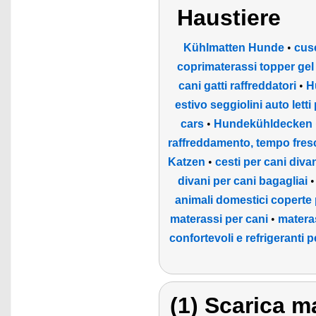
Haustiere
Kühlmatten Hunde
•
cus
coprimaterassi topper gel
cani gatti raffreddatori
•
H
estivo seggiolini auto lett
cars
•
Hundekühldecken
raffreddamento, tempo fresc
Katzen
•
cesti per cani divani
divani per cani bagagliai
animali domestici coperte per
materassi per cani
•
materas
confortevoli e refrigeranti 
(1) Scarica ma